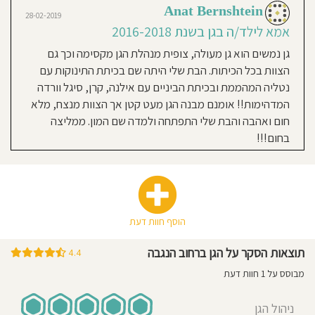
Anat Bernshtein
גננת
חוסגן
28-02-2019
מוסמכת
אמא לילד/ה בגן בשנת 2016-2018
ושתי
דיניות
גן נמשים הוא גן מעולה, צופית מנהלת הגן מקסימה וכך גם
מטפלות
צעירים-
הצוות בכל הכיתות. הבת שלי היתה שם בכיתת התינוקות עם
רטיות
עד
נטליה המהממת ובכיתת הביניים עם אילנה, קרן, סיגל וורדה
18
המדהימות!! אומנם מבנה הגן מעט קטן אך הצוות מנצח, מלא
קנון
ילדים
חום ואהבה והבת שלי התפתחה ולמדה שם המון. ממליצה
עם
אתר
בחום!!!
גננת
ושתי
מטפלות
בוגרים-
עד
24
הוסף חוות דעת
ילדים
גננת
ושתי
תוצאות הסקר על הגן ברחוב הנגבה
4.4
מטפלות
מבוסס על 1 חוות דעת
חוגים
בגן:
ריתמוזיקה
והתעמלות
ניהול הגן