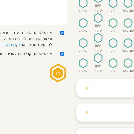
טעון
טוב מאד
טוב
שיפור
לא טוב
טעון
טוב מאד
טוב
שיפור
לא טוב
אני מאשר/ת שחוות דעת זו מבוססת
וכי אני אחראי/ת לנכונות המידע
לפרטים נוספים ראו
תקנון האתר ו
טעון
טוב מאד
טוב
שיפור
לא טוב
אני מאשר/ת קבלת ניוזלטרים ודיו
טעון
טוב מאד
טוב
שיפור
לא טוב
ת הגולשים לשתף רשמים
ם האישי ביחס לגני
והוגנת, ללא התלהמות,
קיצונית.
 הילדים! נעים להכיר,
 דברים העלולים לפגוע
מקום אחד את כל מה