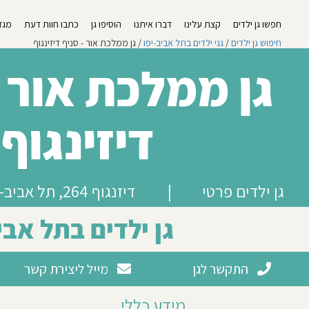
חפשו גן ילדים
קצת עלינו
דברו איתנו
הוסיפו גן
כתבו חוות דעת
מגזי
חיפוש גן ילדים
/
גני ילדים בתל אביב-יפו
/ גן ממלכת אור - סניף דיזינגוף
גן ממלכת אור -
דיזינגוף
גן ילדים פרטי
|
דיזנגוף 264, תל אביב-יפו
גן ילדים בתל אבי
התקשר לגן
מייל ליצירת קשר
מידע כללי