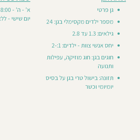
גן
על
0
זה
גן פרטי
א' - ה' - 8:00 - 16:00
חוות
טרם
יום שישי - ללא
דעת
מספר ילדים מקסימלי בגן: 24
קיבל
חוות
גילאים: 1.3 עד 2.8
דעת
יחס אנשי צוות - ילדים: 1:-2
מזמינים
חוגים בגן: חוג מוזיקה, עפילות
אותך
לכתוב
ותנועה
חוות
ר
דעת
תזונה: בישול טרי בגן על בסיס
ראשונה
יומיומי וכשר
😃