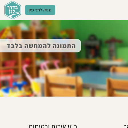
גננת? לחצי כאן
ר
תווי איכות ובטיחות