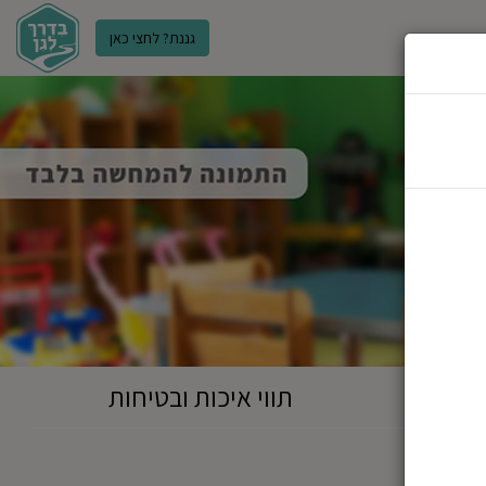
גננת? לחצי כאן
ר
תווי איכות ובטיחות