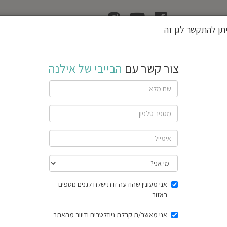
ן
הוצאת רשיון גן
תן להתקשר לגן זה
לנה
צור קשר עם
הבייבי של אילנה
If
you
are
a
human,
ג
ן
א
ע
י
ל
ignore
this
field
שתף גן
חוות דעת
תוצאות הסק
אני מעונין שהודעה זו תישלח לגנים נוספים
באזור
אני מאשר/ת קבלת ניוזלטרים ודיוור מהאתר