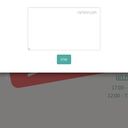
ל
פ
 הגן
אני מאמין