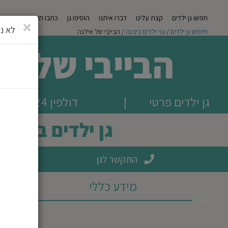
חפשו גן ילדים
קצת עלינו
דברו איתנו
הוסיפו גן
כתבו חוות דעת
מגזי
סגירה
לא ני
חיפוש גן ילדים
/
גני ילדים ביבנה
/ הבייבי של אילנה
הבייבי של אי
גן ילדים פרטי
|
דולפין 24, יבנה
גן ילדים ביבנה
התקשר לגן
מידע כללי