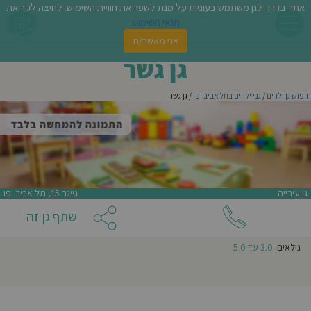
לא ניתן להתקשר לגן זה
אתר בדרך לגן משתמש בעוגיות על מנת לשפר את חוויית השימוש. לחיצה לקריאת
תנאי השימוש
אני מאשר/ת
צור קשר עם
גן גשר
פשו
גן גשר
ן
חיפוש גן ילדים
/
גני ילדים בתל אביב יפו
/ גן גשר
לדים
צת
לינו
גן עירייה
גייגר 15, תל אביב יפו
תבו
שתף גן זה
אני מעונין שהודעה זו תישלח לגנים נוספים באזור
וות
גילאים:
3.0 עד 5.0
עת
אני מאשר/ת קבלת ניוזלטרים ודיוור מהאתר
וסיפו