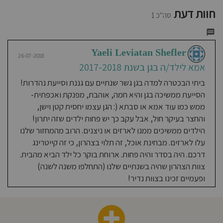
חוסגן
חוות דעת
סה"כ 1
דיניות
רטיות
Yaeli Leviatan Shefler
26-07-2018
אמא לילד/ה בגן בשנת 2017-2018
קנון
ביתי הבכטרה למדה בגן גשר שנתיים עם גננת וסייעת נהדרות!
הסייעת ממשיכה בגן והיא חמה, אוהבת, מפנקת ואכפתית-
אתר
ממש כמו עוד אמא או סבתא (: הגן עצמו יחסית קטן וישן,
והחצר בעיקר חול, אבל עקב כך יש פחות ילדים שזה יתרון!
הילדים ממשיכים ממנו לארזים או ניצנים. הרוב מהמחזור שלנו
עלו לארזים. מבחינת אוכל, זה תלוי בצהרון, כי זה קייטרינג
דרכם. היה בסדר והיה פחות. ארוחת בוקר כל ילד הביא מהבית.
צוות הצהרון שהיה בשנתיים שלנו (התחלפו משנה לשנה)
ופעמיים זכינו בצוות נדיר!