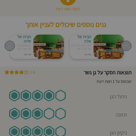
הוסף חוות דעת
גנים נוספים שיכולים לעניין אותך
הבית של
הבית של
אלה
יוליה
>
<
אבא אחימאיר 10
איינשטיין 73
תל אביב-יפו
תל אביב-יפו
546 מטר
736 מטר
תוצאות הסקר על גן גשר
3.8
מבוסס על 1 חוות דעת
ניהול הגן
תזונה
ניקיון הגן