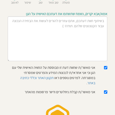
מעולה
טוב מאד
טוב
שיפור
לא טוב
חוסגן
אמא/אבא יקרים, נשמח שתשתפו את דעתכם האישית על הגן:
דיניות
רטיות
קנון
אתר
אני מאשר/ת שחוות דעת זו מבוססת על החוויה האישית שלי עם
הגן וכי אני אחראי/ת לנכונות המידע והפרטים שמסרתי
במסגרתה. לפרטים נוספים ראו
תקנון האתר וכללי כתיבה
באתר
.
אני מאשר/ת קבלת ניוזלטרים ודיוור פרסומות מהאתר