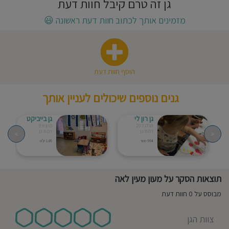
גן זה טרם קיבל חוות דעת
חוסגן
מזמינים אותך לכתוב חוות דעת ראשונה
😃
דיניות
רטיות
הוסף חוות דעת
קנון
גנים נוספים שיכולים לעניין אותך
אתר
גן רון לי
גן בייביקט
הגלגל 20
מוצא 8
רמת גן
רמת גן
>
<
994 מטר
1.08 ק"מ
תוצאות הסקר על מעון מעין לאה
מבוסס על 0 חוות דעת
צוות הגן