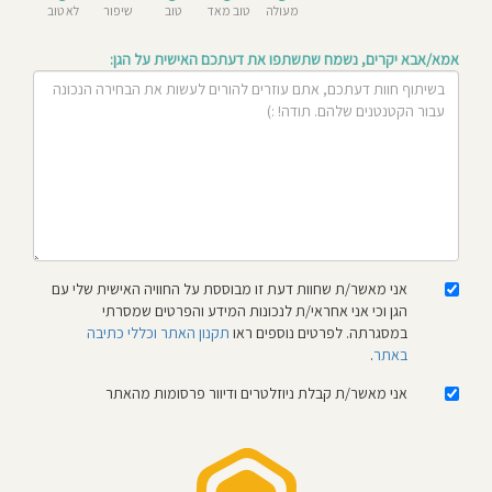
מעולה
טוב מאד
טוב
שיפור
לא טוב
חוסגן
אמא/אבא יקרים, נשמח שתשתפו את דעתכם האישית על הגן:
דיניות
רטיות
קנון
אתר
אני מאשר/ת שחוות דעת זו מבוססת על החוויה האישית שלי עם
הגן וכי אני אחראי/ת לנכונות המידע והפרטים שמסרתי
במסגרתה. לפרטים נוספים ראו
תקנון האתר וכללי כתיבה
באתר
.
אני מאשר/ת קבלת ניוזלטרים ודיוור פרסומות מהאתר