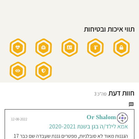
להשכלה
גבוהה,מצטיינות
חוסגן
בכישורים
אישיים:נגינה,ריקוד,
ציור
ורישום.
אנו
דיניות
יוצאים
מן
תווי איכות ובטיחות
העיקרון-
רטיות
'חנוך
נער
על
פי
דרכו'
קנון
בהתפתחות
פיזיאולוגית,אינטליגנציה
רגשית,
למידה
אתר
והשתלבות
בחברה.
החינוך
בגנינו
מקנה
לילד
ביטחון
עצמי,
שפה(
כולל
חוות דעת
שפת
סה"כ 3
האם),
מנצל
נטייה
טבעית
של
הילד
למנהיגות,לימוד
וחינוך-
Or Shalom
ברוח
12-08-2022
יהדות.
אמא לילד/ה בגן בשנת 2020-2021
לקראת
גן
חובה
וכיתה
הגננות מאוד לא סובלניות, מפטרים גננת שעבדה שם כבר 17
א'