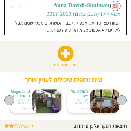
Anna Davidi-Shulman
15-01-2019
אמא לילד/ה בגן בשנת 2017-2019
הצוות מצוין. דואג, אכפתי, לבבי. המשחקים מעט ישנים אבל
לילדים לא אכפת. מנהל הגן טיפה מנותק...
הוסף חוות דעת
גנים נוספים שיכולים לעניין אותך
הגוזלים של
Magic Land
ציפי
גן מג'יק לנד
>
<
משה תבורי 4
יהודה לייב פינסקר 54
פתח תקווה
פתח תקווה
1.11 ק"מ
1.18 ק"מ
תוצאות הסקר על גן פו הדוב
2.1