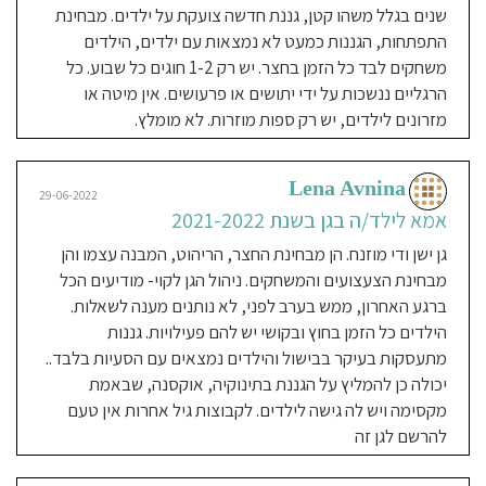
הילדים
שנים בגלל משהו קטן, גננת חדשה צועקת על ילדים. מבחינת
עוברים
מבדקים
התפתחות, הגננות כמעט לא נמצאות עם ילדים, הילדים
תקופתיים
שמגלים
למחנכים
משחקים לבד כל הזמן בחצר. יש רק 1-2 חוגים כל שבוע. כל
והורים
יעדים
הרגליים ננשכות על ידי יתושים או פרעושים. אין מיטה או
לשינון.
בגן-
שלושה
מזרונים לילדים, יש רק ספות מוזרות. לא מומלץ.
חוגים
שבועיים,סטודיו
לשילוב
אומנויות
מפיק
פרוייקטים
Lena Avnina
כמו:
29-06-2022
הציירים
הגדולים
אמא לילד/ה בגן בשנת 2021-2022
לכישרונות
צעירים,
מנוי
גן ישן ודי מוזנח. הן מבחינת החצר, הריהוט, המבנה עצמו והן
לתיאטרון
.
מבחינת הצעצועים והמשחקים. ניהול הגן לקוי- מודיעים הכל
בברכה
מנכ"ל
רשת
ברגע האחרון, ממש בערב לפני, לא נותנים מענה לשאלות.
גני
ילדים
הילדים כל הזמן בחוץ ובקושי יש להם פעילויות. גננות
פו
הדוב
פ"ת
מתעסקות בעיקר בבישול והילדים נמצאים עם הסעיות בלבד..
אלכס
קוניאבסקי
יכולה כן להמליץ על הגננת בתינוקיה, אוקסנה, שבאמת
גישה
מקסימה ויש לה גישה לילדים. לקבוצות גיל אחרות אין טעם
חינוכית:
רגיל
להרשם לגן זה