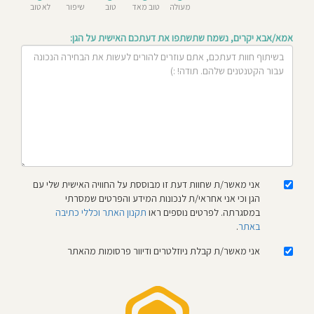
מעולה
טוב מאד
טוב
שיפור
לא טוב
חוסגן
אמא/אבא יקרים, נשמח שתשתפו את דעתכם האישית על הגן:
דיניות
רטיות
קנון
אתר
אני מאשר/ת שחוות דעת זו מבוססת על החוויה האישית שלי עם
הגן וכי אני אחראי/ת לנכונות המידע והפרטים שמסרתי
במסגרתה. לפרטים נוספים ראו
תקנון האתר וכללי כתיבה
באתר
.
אני מאשר/ת קבלת ניוזלטרים ודיוור פרסומות מהאתר