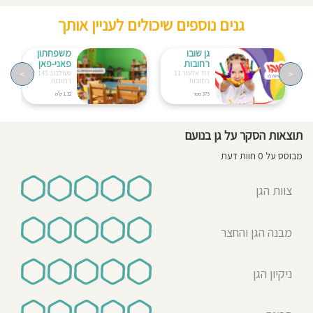
גנים נוספים שיכולים לעניין אותך
גן שובו
משפחתון
רחובות
פאני-פאן
>
<
דוד אלעזר 11
סטולבוב 145
רחובות
רחובות
375 מטר
1.32 ק"מ
תוצאות הסקר על גן בנועם
מבוסס על 0 חוות דעת
צוות הגן
מבנה הגן והחצר
ניקיון הגן