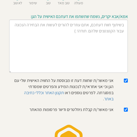
מעולה
טוב מאד
טוב
שיפור
לא טוב
חוסגן
אמא/אבא יקרים, נשמח שתשתפו את דעתכם האישית על הגן:
דיניות
רטיות
קנון
אתר
אני מאשר/ת שחוות דעת זו מבוססת על החוויה האישית שלי עם
הגן וכי אני אחראי/ת לנכונות המידע והפרטים שמסרתי
במסגרתה. לפרטים נוספים ראו
תקנון האתר וכללי כתיבה
באתר
.
אני מאשר/ת קבלת ניוזלטרים ודיוור פרסומות מהאתר