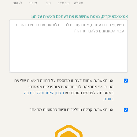
מעולה
טוב מאד
טוב
שיפור
לא טוב
חוסגן
אמא/אבא יקרים, נשמח שתשתפו את דעתכם האישית על הגן:
דיניות
רטיות
קנון
אתר
אני מאשר/ת שחוות דעת זו מבוססת על החוויה האישית שלי עם
הגן וכי אני אחראי/ת לנכונות המידע והפרטים שמסרתי
במסגרתה. לפרטים נוספים ראו
תקנון האתר וכללי כתיבה
באתר
.
אני מאשר/ת קבלת ניוזלטרים ודיוור פרסומות מהאתר