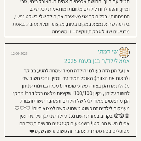
תמיד עם חיוך ותחושת אכפתיות אמיתית. האוכל ביתי, טרי
סגור
חוסגן
ומזין, והפעילויות לילדים מגוונות ומותאמות לכל שלב
אני
מאמין:
התפתחותי. בכל בוקר אני משאירה את הילד שלי בשקט נפשי,
כריס
07-08-2025
דיניות
בידיעה שהוא נמצא במקום בטוח, מקצועי ומלא אהבה. באמת
גישה
אמא לילד/ה בגן בשנת
חינוכית:
רגיל
מרגישים שזו לא רק תינוקייה – זו משפחה
רטיות
2024/2025
עם הבכור היינו בשנים קודמות וחזרנו
קנון
שי דמתי
בשנית לשרי ללא התלבטויות. צוות
12-08-2025
מהמם, קשוב,אווירת בית , ואוכל טרי
אתר
אמא לילד/ה בגן בשנת 2025
ומושלם! ממליצה בחום🫶🏻
אין על הגן הזה בעולם! הילדה תמיד שמחה להגיע בבוקר
ולראות את הצוות(: האוכל תמיד טרי ומזין . והכי חשוב שרי
מנהלת את הגן בצורה פשוט מופתית! מכל הבחינות שניתן
אולגה
05-08-2025
לחשוב עליהן , נקיון 100/100! שקיפות מלאה בכל דבר! מתקני
אמא לילד/ה בגן בשנת 2025
הגן מותאמים מאוד לגיל של הילדים והאהבה ששרי והצוות
שמתי את הילד שלי בגיל חצי שנה. בתור
מעניקות לילדים זה פשוט משהו שקשה למצוא היום! 🤍🤍🤍
אמא לילד ראשון הייתי מאוד רגועה
🪬🪬🪬 בקרוב בעזרת השם נכניס ילד שני לגן של שרי ואין
מהיחס אליו, מהתזונה , מהתשומת לב
אפילו חשש הכי קטן! כשמגיעים קטנטנים חדשים תמיד הם
והאהבה שהוא קיבל. צוות מקצועי
מטופלים בכזו מסירות ואהבה זה פשוט עושה שקט❤️
ואוהב והגן מפנק מבחינת החוויות לילד .