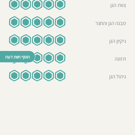
צוות הגן
אמא לילד/ה בגן בשנת 2023-
2024
מבנה הגן והחצר
עידן שלנו מגיל 5 חודשים בתינוקיה של
שרי. היא גננת 10, אוהבת ואחראית. הגן
שלה מתוקתק והצוות שעובד בו מקסים
ניקיון הגן
ואיכפתי. כשעידן אצל שרי אנחנו רגועים
ויודעים שהוא בידיים טובות. החצר שלה
הוסף חוות דעת
תזונה
מדהים ובגן שפע צעצועים והילדים
ממש נהנים. עידן ימשיך להיות אצל שרי
גם בשנה הקרובה.
ניהול הגן
שיר
07-08-2024
אמא לילד/ה בגן בשנת 2023
הילד שלנו היה בגן בשנת 2023, נהנה
מאוד מהגן מהצוות ומהחצר המפנקת.
הגן תמיד נקי ומסודר, אוכל טעים של
בית, והכי חשוב צוות חם ואוהב!