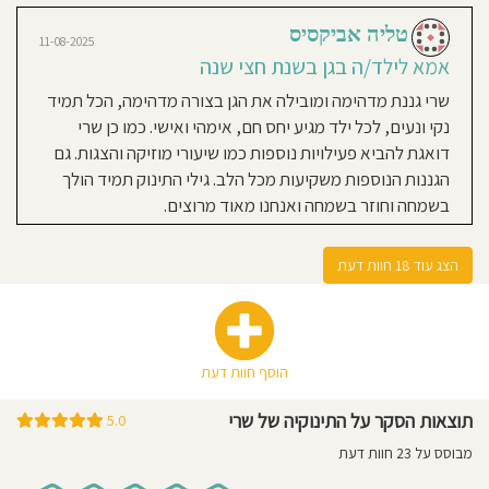
ממשיכה לשנה הבאה וממליצה בחום
טליה אביקסיס
❤️
11-08-2025
אמא לילד/ה בגן בשנת חצי שנה
שרי גננת מדהימה ומובילה את הגן בצורה מדהימה, הכל תמיד
רוני בן נון גונן
08-08-2024
נקי ונעים, לכל ילד מגיע יחס חם, אימהי ואישי. כמו כן שרי
אמא לילד/ה בגן בשנת 2024
דואגת להביא פעילויות נוספות כמו שיעורי מוזיקה והצגות. גם
הגן הכי משפחה ובית שיש! ילד שני שם
הגננות הנוספות משקיעות מכל הלב. גילי התינוק תמיד הולך
והכי מרוצים !! שרי ויוסי פשוט משהו
בשמחה וחוזר בשמחה ואנחנו מאוד מרוצים.
מיוחד וחם עם סייעות לבביות
ואיכפתיות . הגן מצוחצח והאוכל ביתי
הצג עוד 18 חוות דעת
וטרי . התינוק נכנס לגן ועף . יש תמיד
עידכונים על הילד הכל מאוד מסודר .
אנחנו לא מתגוררים בסביבה ובכל זאת
בחרנו את הגן שוב לתינוק השני , וכל
הוסף חוות דעת
בוקר הסענו אותו לשרי . מגן כזה קשה
להפרד !
תוצאות הסקר על התינוקיה של שרי
5.0
מבוסס על 23 חוות דעת
ורדה
07-08-2024