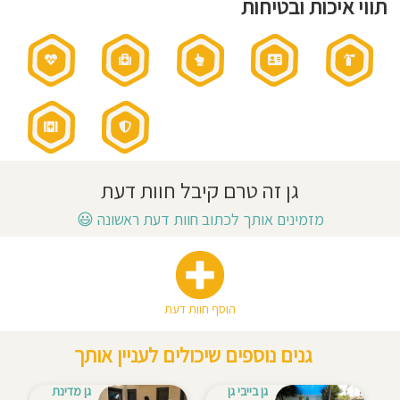
חינוכית:
תווי איכות ובטיחות
דו
חוסגן
לשוני
אנגלית
עברית
דיניות
רטיות
קנון
אתר
גן זה טרם קיבל חוות דעת
מזמינים אותך לכתוב חוות דעת ראשונה
😃
הוסף חוות דעת
גנים נוספים שיכולים לעניין אותך
גן בייבי גן
גן מדינת