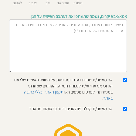
מעולה
טוב מאד
טוב
שיפור
לא טוב
חוסגן
אמא/אבא יקרים, נשמח שתשתפו את דעתכם האישית על הגן:
דיניות
רטיות
קנון
אתר
אני מאשר/ת שחוות דעת זו מבוססת על החוויה האישית שלי עם
הגן וכי אני אחראי/ת לנכונות המידע והפרטים שמסרתי
במסגרתה. לפרטים נוספים ראו
תקנון האתר וכללי כתיבה
באתר
.
אני מאשר/ת קבלת ניוזלטרים ודיוור פרסומות מהאתר