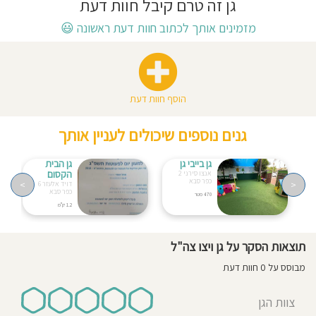
גן זה טרם קיבל חוות דעת
חוסגן
מזמינים אותך לכתוב חוות דעת ראשונה
😃
דיניות
רטיות
הוסף חוות דעת
קנון
גנים נוספים שיכולים לעניין אותך
אתר
גן בייבי גן
גן הבית
הקסום
אנצו סירני 2
כפר סבא
>
<
דויד אלעזר 6
כפר סבא
470 מטר
1.2 ק"מ
תוצאות הסקר על גן ויצו צה"ל
מבוסס על 0 חוות דעת
צוות הגן