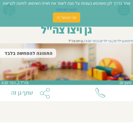
אתר בדרך לגן משתמש בעוגיות על מנת לשפר את חוויית השימוש. לחיצה לקריאת
תנאי השימוש
אני מאשר/ת
פשו
גן ויצו צה"ל
ן
חיפוש גן ילדים
/
גני ילדים בכפר סבא
/ גן ויצו צה"ל
לדים
צת
לינו
מעון יום
צה"ל 1, כפר סבא
תבו
שתף גן זה
וות
עת
וסיפו