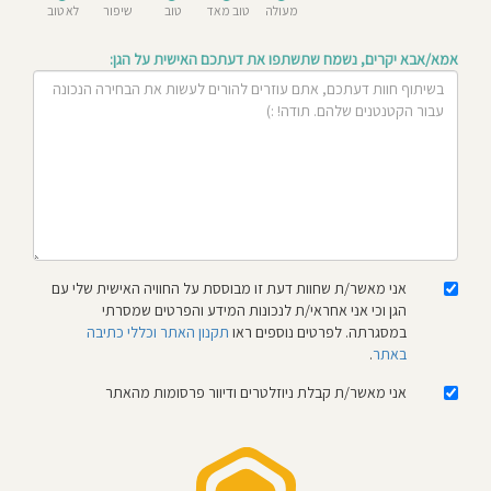
מעולה
טוב מאד
טוב
שיפור
לא טוב
חוסגן
אמא/אבא יקרים, נשמח שתשתפו את דעתכם האישית על הגן:
דיניות
רטיות
קנון
אתר
אני מאשר/ת שחוות דעת זו מבוססת על החוויה האישית שלי עם
הגן וכי אני אחראי/ת לנכונות המידע והפרטים שמסרתי
במסגרתה. לפרטים נוספים ראו
תקנון האתר וכללי כתיבה
באתר
.
אני מאשר/ת קבלת ניוזלטרים ודיוור פרסומות מהאתר