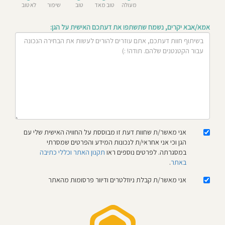
מעולה
טוב מאד
טוב
שיפור
לא טוב
חוסגן
אמא/אבא יקרים, נשמח שתשתפו את דעתכם האישית על הגן:
דיניות
רטיות
קנון
אתר
אני מאשר/ת שחוות דעת זו מבוססת על החוויה האישית שלי עם
הגן וכי אני אחראי/ת לנכונות המידע והפרטים שמסרתי
במסגרתה. לפרטים נוספים ראו
תקנון האתר וכללי כתיבה
באתר
.
אני מאשר/ת קבלת ניוזלטרים ודיוור פרסומות מהאתר