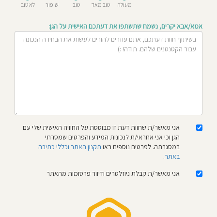
מעולה
טוב מאד
טוב
שיפור
לא טוב
חוסגן
אמא/אבא יקרים, נשמח שתשתפו את דעתכם האישית על הגן:
דיניות
רטיות
קנון
אתר
אני מאשר/ת שחוות דעת זו מבוססת על החוויה האישית שלי עם
הגן וכי אני אחראי/ת לנכונות המידע והפרטים שמסרתי
במסגרתה. לפרטים נוספים ראו
תקנון האתר וכללי כתיבה
באתר
.
אני מאשר/ת קבלת ניוזלטרים ודיוור פרסומות מהאתר