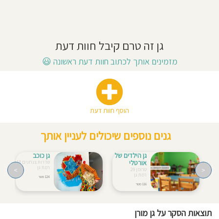
חוסגן
דיניות
גן זה טרם קיבל חוות דעת
רטיות
מזמינים אותך לכתוב חוות דעת ראשונה
😃
קנון
אתר
הוסף חוות דעת
גנים נוספים שיכולים לעניין אותך
גן הילדים של
גן כוכב
אורטלי
שדרות צנחנים 18
רמת גן
>
<
טרומן 29
רמת גן
124 מטר
116 מטר
תוצאות הסקר על גן מורן