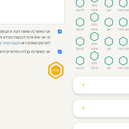
טעון
טוב מאד
טוב
שיפור
לא טוב
טעון
טוב מאד
טוב
שיפור
לא טוב
אני מאשר/ת שחוות דעת זו מבוססת
וכי אני אחראי/ת לנכונות המידע
לפרטים נוספים ראו
תקנון האתר ו
טעון
טוב מאד
טוב
שיפור
לא טוב
אני מאשר/ת קבלת ניוזלטרים ודיו
טעון
טוב מאד
טוב
שיפור
לא טוב
ת הגולשים לשתף רשמים
ם האישי ביחס לגני
והוגנת, ללא התלהמות,
קיצונית.
 הילדים! נעים להכיר,
 דברים העלולים לפגוע
מקום אחד את כל מה