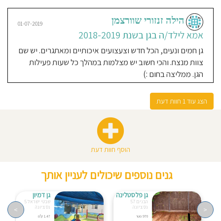
הילה זנזורי שוורצמן
01-07-2019
אמא לילד/ה בגן בשנת 2018-2019
גן חמים ונעים, הכל חדש וצעצועים איכותיים ומאתגרים. יש שם
צוות מנצח. והכי חשוב יש מצלמות במהלך כל שעות פעילות
הגן. ממליצה בחום :)
הצג עוד 1 חוות דעת
הוסף חוות דעת
גנים נוספים שיכולים לעניין אותך
גן פלסטלינה
גן דמיון
הבנים 57
שבטי ישראל 5
נס ציונה
נס ציונה
>
<
970 מטר
1.47 ק"מ