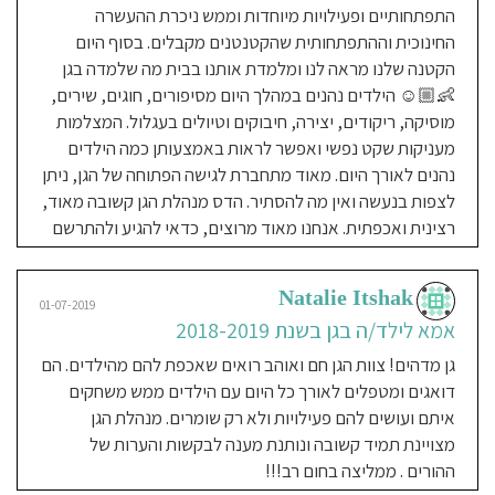
מטפלות גננות חברותא סיפק לנו שקט
התפתחותיים ופעילויות מיוחדות וממש ניכרת ההעשרה
נפשי.הבן שלנו פרח וצמח בגן והתפתח
החינוכית וההתפתחותית שהקטנטנים מקבלים. בסוף היום
מאד, מגיע בכל בוקר לגן שמח
הקטנה שלנו מראה לנו ומלמדת אותנו בבית מה שלמדה בגן
והמצלמות הן ערך שלא יסולא בפז, בכל
👶🏼☺️ הילדים נהנים במהלך היום מסיפורים, חוגים, שירים,
פעם שאני מסתכלת אני מתמוגגת לראות
מוסיקה, ריקודים, יצירה, חיבוקים וטיולים בעגלול. המצלמות
איך מטפלים ואוהבים ואותו ואיך הצוות
מעניקות שקט נפשי ואפשר לראות באמצעותן כמה הילדים
לא יושב לשנייה, כל הזמן בעשייה. יש
נהנים לאורך היום. מאוד מתחברת לגישה הפתוחה של הגן, ניתן
שיאמרו שיש חיסרון לגן וזה היעדר
לצפות בנעשה ואין מה להסתיר. הדס מנהלת הגן קשובה מאוד,
החצר.. בעיניי זה יתרון גדול, בגן שהיינו בו
רצינית ואכפתית. אנחנו מאוד מרוצים, כדאי להגיע ולהתרשם
לפני בכל הילדים היו המוןן בחצר בין אם
חם ובין אם קר, החצר זו ברירת המחדל.
לטעמי בגיל הככ רך הזה מספיק הטיול
Natalie Itshak
01-07-2019
שהצוות מוציא את הילדים בעגלולים
אמא לילד/ה בגן בשנת 2018-2019
כשמזג האוויר נעים. לסיכום זה גן חם,
גן מדהים! צוות הגן חם ואוהב רואים שאכפת להם מהילדים. הם
אוהב, דידקטי ומאד מאד מומלץ
דואגים ומטפלים לאורך כל היום עם הילדים ממש משחקים
איתם ועושים להם פעילויות ולא רק שומרים. מנהלת הגן
מצויינת תמיד קשובה ונותנת מענה לבקשות והערות של
ההורים . ממליצה בחום רב!!!