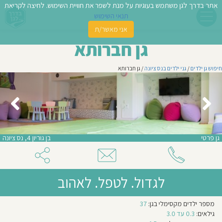
אתר בדרך לגן משתמש בעוגיות על מנת לשפר את חוויית השימוש. לחיצה לקריאת
תנאי השימוש
אני מאשר/ת
פשו
גן חברותא
ן
חיפוש גן ילדים
/
גני ילדים בנס ציונה
/ גן חברותא
לדים
צת
לינו
גן פרטי
בן גוריון 4, נס ציונה
תבו
וות
לגדול. לטפל. לאהוב
עת
מספר
מספר ילדים מקסימלי בגן:
37
וסיפו
קבוצות
בגן:
גילאים:
0.3 עד 3.0
4