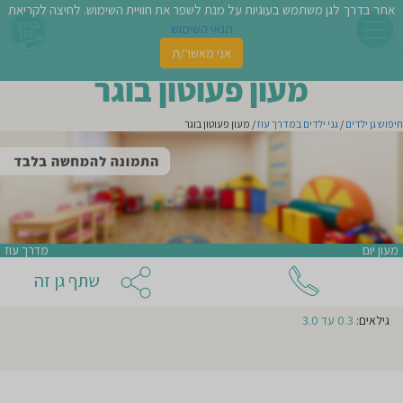
אתר בדרך לגן משתמש בעוגיות על מנת לשפר את חוויית השימוש. לחיצה לקריאת
תנאי השימוש
אני מאשר/ת
פשו
מעון פעוטון בוגר
ן
חיפוש גן ילדים
/
גני ילדים במדרך עוז
/ מעון פעוטון בוגר
לדים
צת
אני מעונין שהודעה זו תישלח לגנים נוספים באזור
לינו
אני מאשר/ת קבלת ניוזלטרים ודיוור מהאתר
מעון יום
מדרך עוז
תבו
שתף גן זה
וות
גילאים:
0.3 עד 3.0
עת
וסיפו