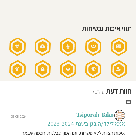
חוסגן
דיניות
תווי איכות ובטיחות
רטיות
קנון
אתר
Oded Kat
חוות דעת
09-08-2022
סה"כ 7
אבא לילד/ה בגן בשנת 2020-
2922
Tsiporah Tako
גן מדהים! נאווה וסיגל נשות צוות
15-08-2024
מדהימות, ישנם חוגים ותכנים. ממשיכים
אמא לילד/ה בגן בשנת 2023-2024
עם ילדתנו הנוספת בגן. לא יכלנו לבחור
איכות הצוות ללא פשרות, עם המון סבלנות וחכמה שבאה