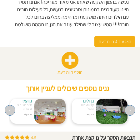
נעשה בהמון השקעה שאותו אני מאוד מעריכה! אנחנו תמיד
גן נהדר, עם גישה חינוכית ברורה ותכנים
היינו מעודכנים בתמונות וסרטונים בנעשה,כל פעילות הורית
המותאמים לכל קבוצת גיל בנפרד. צוות
עם הילדים היתה מושקעת ומדהימה.ממליצה בחום לכל
נפלא שיודע לעודד עצמאות לצד חום
הורה!!!! ממש עצוב לי שהילד עוזב את הגן,זו חממה מושלמת
וחיבוקים למי ומתי שצריך.
הצג עוד 4 חוות דעת
Orit Mendelson
04-03-2020
אמא לילד/ה בגן בשנת 2018-
2020
הוסף חוות דעת
גן מקסים עם צוות מדהים, חם ואוהב. כל
בוקר מקבלים אותנו עם חיוך והבת שלי
גנים נוספים שיכולים לעניין אותך
נכנסת לגן בשמחה. יש עדכון שותף של
מה קורה ומה לומדים בגן. לא יכולנו
גן גלים
גן האי
קלאוזנר 18
יד חרוצים 9
למצוא גן טוב יותר
הרצליה
הרצליה
>
<
275 מטר
1.04 ק"מ
תוצאות הסקר על גן קצת אחרת
4.9