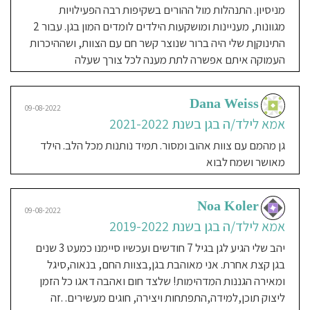
טוב יותר
מניסיון. התנהלות מול ההורים בשקיפות רבה הפעילויות
מגוונות, מעניינות ומושקעות הילדים לומדים המון בגן. עבור 2
התינוקןת שלי היה ברור שנוצר קשר חם עם הצוות, ושההיכרות
Julie Lavi
08-08-2022
העמוקה איתם אפשרה לתת מענה לכל צורך שעלה
אמא לילד/ה בגן בשנת 2020-
2022
Dana Weiss
ברגע שנכנסתי לגן ידעתי שזה יהיה הגן
09-08-2022
אמא לילד/ה בגן בשנת 2021-2022
לילדים שלי, היופ גם הילד השני שלי
בקצת אחרת ואני יודעת שהלב שלי רגוע
גן מהמם עם צוות אהוב ומסור. תמיד נותנות מכל הלב. הילד
עם הצוות המדהימה וזמינה וסבלנית.
מאושר ושמח לבוא
הילדים הם הרבה בחוץ ולומדים דברים
כל יום. כל יום הילדה שלי רוצה ללכת לגן
Noa Koler
ויוצאת משם עם המילה "כיף" בפה. אני
09-08-2022
ממליצה בחום את הגן הקסום הזה.
אמא לילד/ה בגן בשנת 2019-2022
יהב שלי הגיע לגן בגיל 7 חודשים ועכשיו סיימנו כמעט 3 שנים
בגן קצת אחרת. אני מאוהבת בגן,בצוות החם, בנאוה,סיגל
Lital Porat
05-03-2020
ומאירה הגננות המדהימות! שלצד חום ואהבה דאגו כל הזמן
אמא לילד/ה בגן בשנת 2018-
ליצוק תוכן,למידה,התפתחות ויצירה, חוגים מעשירים. .זה
2020