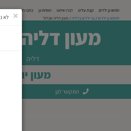
חפשו גן ילדים
קצת עלינו
דברו איתנו
הוסיפו גן
כתבו חוות דעת
מגזי
סגירה
לא ני
חיפוש גן ילדים
/
גני ילדים בדליה
/ מעון דליה שבלול
מעון דליה שב
דליה
מעון יום
התקשר לגן