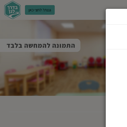
גננת? לחצי כאן
ר