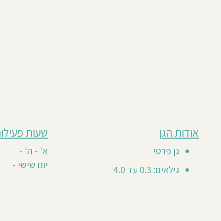
מבוסס
אודות הגן
שעות פעילות
גן
על
0
זה
גן פרטי
א' - ה' -
חוות
טרם
יום שישי -
דעת
גילאים: 0.3 עד 4.0
קיבל
חוות
דעת
מזמינים