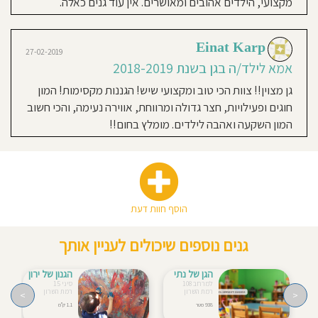
מקצועי, הילדים אהובים ומאושרים. אין עוד גנים כאלה.
Einat Karp
27-02-2019
אמא לילד/ה בגן בשנת 2018-2019
גן מצוין!! צוות הכי טוב ומקצועי שיש! הגננות מקסימות! המון
חוגים ופעילויות, חצר גדולה ומרווחת, אווירה נעימה, והכי חשוב
המון השקעה ואהבה לילדים. מומלץ בחום!!
הוסף חוות דעת
גנים נוספים שיכולים לעניין אותך
הגן של נתי
הגנון של ירון
למרחב 108
סיני 15
רמת השרון
רמת השרון
>
<
938 מטר
1.1 ק"מ