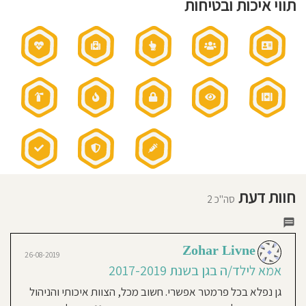
יומיומי
תווי איכות ובטיחות
חוסגן
שעות
פעילות
הגן:
7:30-
16:30
דיניות
שעות
פעילות
בשישי:
רטיות
7:30-
12:00
כל
שישי
קנון
אני
מאמין:
אתר
גישה
חינוכית:
גן
באווירה
כפרית
חוות דעת
סה"כ 2
Zohar Livne
26-08-2019
אמא לילד/ה בגן בשנת 2017-2019
גן נפלא בכל פרמטר אפשרי. חשוב מכל, הצוות איכותי והניהול