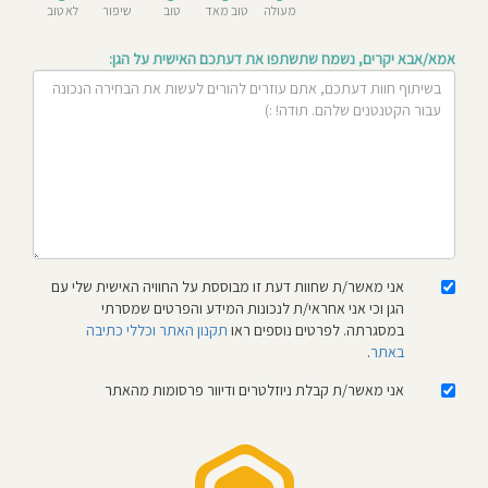
מעולה
טוב מאד
טוב
שיפור
לא טוב
חוסגן
אמא/אבא יקרים, נשמח שתשתפו את דעתכם האישית על הגן:
דיניות
רטיות
קנון
אתר
אני מאשר/ת שחוות דעת זו מבוססת על החוויה האישית שלי עם
הגן וכי אני אחראי/ת לנכונות המידע והפרטים שמסרתי
במסגרתה. לפרטים נוספים ראו
תקנון האתר וכללי כתיבה
באתר
.
אני מאשר/ת קבלת ניוזלטרים ודיוור פרסומות מהאתר