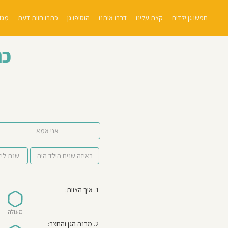
חפשו גן ילדים
קצת עלינו
דברו איתנו
הוסיפו גן
כתבו חוות דעת
מגזי
כת
אני אמא
1. איך הצוות:
מעולה
2. מבנה הגן והחצר: