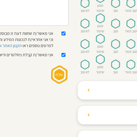
טעון
טוב מאד
טוב
שיפור
לא טוב
טעון
טוב מאד
טוב
שיפור
לא טוב
אני מאשר/ת שחוות דעת זו מבוססת
וכי אני אחראי/ת לנכונות המידע
לפרטים נוספים ראו
תקנון האתר ו
טעון
טוב מאד
טוב
שיפור
לא טוב
אני מאשר/ת קבלת ניוזלטרים ודיו
טעון
טוב מאד
טוב
שיפור
לא טוב
ת הגולשים לשתף רשמים
ם האישי ביחס לגני
והוגנת, ללא התלהמות,
קיצונית.
 הילדים! נעים להכיר,
 דברים העלולים לפגוע
מקום אחד את כל מה