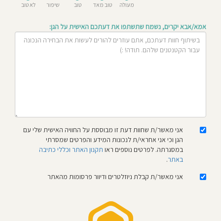
מעולה
טוב מאד
טוב
שיפור
לא טוב
חוסגן
אמא/אבא יקרים, נשמח שתשתפו את דעתכם האישית על הגן:
דיניות
רטיות
קנון
אתר
אני מאשר/ת שחוות דעת זו מבוססת על החוויה האישית שלי עם
הגן וכי אני אחראי/ת לנכונות המידע והפרטים שמסרתי
במסגרתה. לפרטים נוספים ראו
תקנון האתר וכללי כתיבה
באתר
.
אני מאשר/ת קבלת ניוזלטרים ודיוור פרסומות מהאתר