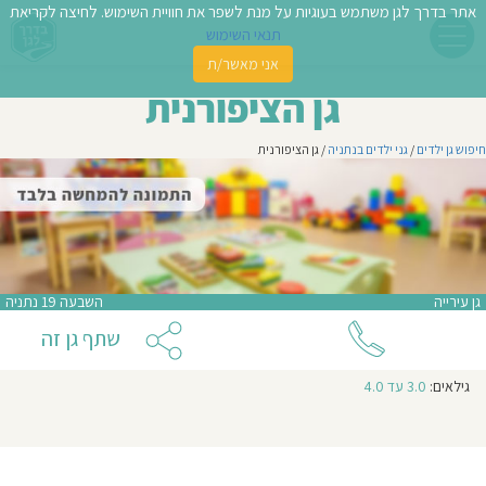
אתר בדרך לגן משתמש בעוגיות על מנת לשפר את חוויית השימוש. לחיצה לקריאת
תנאי השימוש
אני מאשר/ת
פשו
גן הציפורנית
ן
חיפוש גן ילדים
/
גני ילדים בנתניה
/ גן הציפורנית
לדים
אני מעונין שהודעה זו תישלח לגנים נוספים באזור
צת
אני מאשר/ת קבלת ניוזלטרים ודיוור מהאתר
לינו
גן עירייה
השבעה 19 נתניה
תבו
שתף גן זה
וות
גילאים:
3.0 עד 4.0
עת
וסיפו