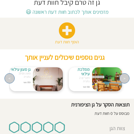
גן זה טרם קיבל חוות דעת
חוסגן
מזמינים אותך לכתוב חוות דעת ראשונה
😃
דיניות
רטיות
הוסף חוות דעת
קנון
גנים נוספים שיכולים לעניין אותך
אתר
ממלכת
גן מעון עילאי
עילאי
משה הס 19
נתניה
>
<
רמב"ם 2
נתניה
959 מטר
926 מטר
תוצאות הסקר על גן הציפורנית
מבוסס על 0 חוות דעת
צוות הגן