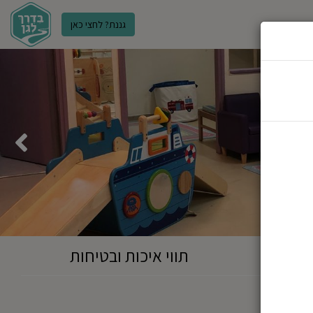
גננת? לחצי כאן
ר
תווי איכות ובטיחות