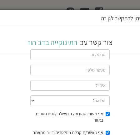
ן
הוצאת רשיון גן
תן להתקשר לגן זה
 הוז
צור קשר עם
התינוקייה בדב הוז
ג
ן
א
ע
י
ל
יפו
שתף גן
ל
4 חוות דעת
תוצאות הסק
אני מעונין שהודעה זו תישלח לגנים נוספים
באזור
אני מאשר/ת קבלת ניוזלטרים ודיוור מהאתר