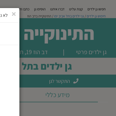
חפשו גן ילדים
קצת עלינו
דברו איתנו
הוסיפו גן
כתבו חוות דעת
מגזי
סגירה
לא ני
חיפוש גן ילדים
/
גני ילדים בתל אביב יפו
/ התינוקייה בדב הוז
התינוקייה בדב
גן ילדים פרטי
|
דב הוז 19, תל אביב יפו
גן ילדים בתל אביב 
התקשר לגן
מידע כללי