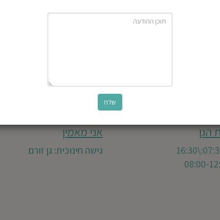
פ
 הגן
אני מאמין
גישה חינוכית: גן זורם