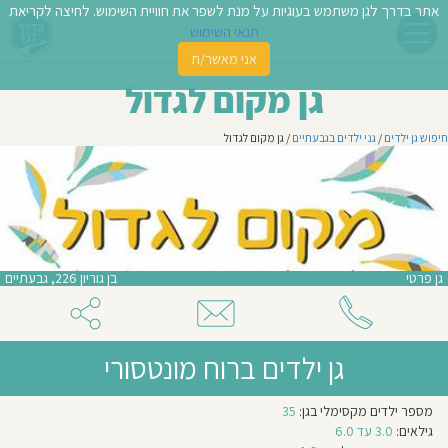
אתר בדרך לגן משתמש בעוגיות על מנת לשפר את חוויית השימוש. לחיצה לקריאת
תנאי השימוש
אני מאשר/ת
פשו
גן מקום לגדול
ן
חיפוש גן ילדים
/
גני ילדים בגבעתיים
/ גן מקום לגדול
לדים
צת
לינו
גן פרטי
בן גוריון 226, גבעתיים
תבו
וות
גן ילדים ברוח מונטסורי
עת
גישה
מספר ילדים מקסימלי בגן:
35
וסיפו
חינוכית:
גילאים:
מונטסורית
3.0 עד 6.0