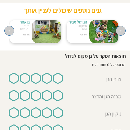
גנים נוספים שיכולים לעניין אותך
הגן של אביה
גן אחר
גדעון 30
ריינס 38
רמת גן
גבעתיים
>
<
377 מטר
436 מטר
תוצאות הסקר על גן מקום לגדול
מבוסס על 0 חוות דעת
צוות הגן
מבנה הגן והחצר
ניקיון הגן