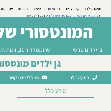
חפשו גן ילדים
קצת עלינו
דברו איתנו
הוסיפו גן
כתבו חוות דעת
מגזי
חיפוש גן ילדים
/
גני ילדים ברמת השרון
/ המונטסורי של מורי
המונטסורי של 
גן ילדים פרטי
|
טרומפלדור 11, רמת השרון
גן ילדים מונטסור
התקשר לגן
מייל ליצירת קשר
מידע כללי