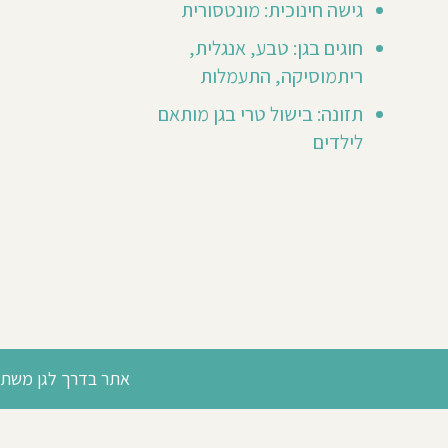
גישה חינוכית: מונטסורית
אותך
לכתוב
חוגים בגן: טבע, אנגלית,
חוות
ר
דעת
ריתמוסיקה, התעמלות
ראשונה
😃
תזונה: בישול טרי בגן מותאם
לילדים
אתר בדרך לגן משתמש
תקנון האתר
מדיניות פרטיות
מגזין
מחוסגן
אישור
ראשוני