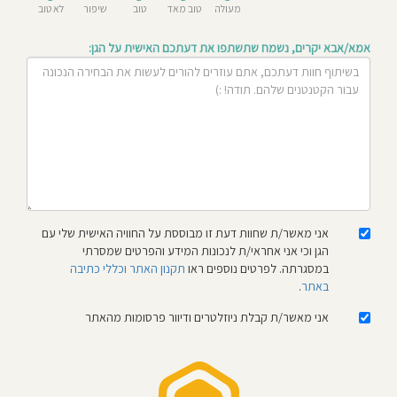
מעולה
טוב מאד
טוב
שיפור
לא טוב
חוסגן
אמא/אבא יקרים, נשמח שתשתפו את דעתכם האישית על הגן:
דיניות
רטיות
קנון
אתר
אני מאשר/ת שחוות דעת זו מבוססת על החוויה האישית שלי עם
הגן וכי אני אחראי/ת לנכונות המידע והפרטים שמסרתי
במסגרתה. לפרטים נוספים ראו
תקנון האתר וכללי כתיבה
באתר
.
אני מאשר/ת קבלת ניוזלטרים ודיוור פרסומות מהאתר