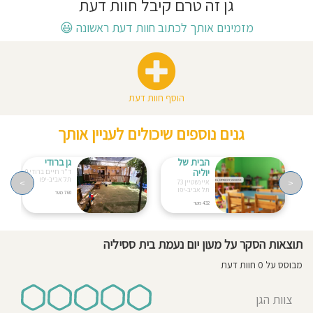
גן זה טרם קיבל חוות דעת
חוסגן
מזמינים אותך לכתוב חוות דעת ראשונה
😃
דיניות
רטיות
הוסף חוות דעת
קנון
גנים נוספים שיכולים לעניין אותך
אתר
הבית של
גן ברודי
יוליה
ד"ר חיים ברודי 9
תל אביב-יפו
>
<
איינשטיין 73
תל אביב-יפו
760 מטר
432 מטר
תוצאות הסקר על מעון יום נעמת בית ססיליה
מבוסס על 0 חוות דעת
צוות הגן