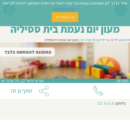
אתר בדרך לגן משתמש בעוגיות על מנת לשפר את חוויית השימוש. לחיצה לקריאת
תנאי השימוש
אני מאשר/ת
פשו
מעון יום נעמת בית ססיליה
ן
חיפוש גן ילדים
/
גני ילדים בתל אביב יפו
/ מעון יום נעמת בית ססיליה
לדים
צת
לינו
מעון יום
מוריץ דניאל 12, תל אביב יפו
תבו
שתף גן זה
וות
שעות
גילאים:
0.6 עד 2.8
עת
פעילות
הגן:
7:00-
16:00
וסיפו