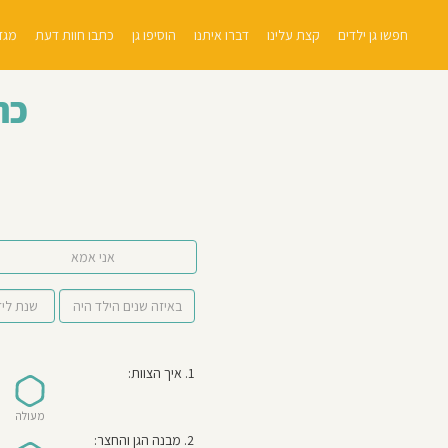
חפשו גן ילדים
קצת עלינו
דברו איתנו
הוסיפו גן
כתבו חוות דעת
מגזי
כת
אני אמא
1. איך הצוות:
מעולה
2. מבנה הגן והחצר: