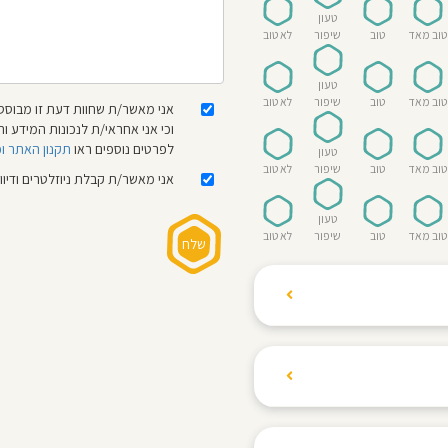
טעון
טוב מאד
טוב
שיפור
לא טוב
טעון
טוב מאד
טוב
שיפור
לא טוב
אני מאשר/ת שחוות דעת זו מבוססת
וכי אני אחראי/ת לנכונות המידע
לפרטים נוספים ראו
תקנון האתר ו
טעון
טוב מאד
טוב
שיפור
לא טוב
אני מאשר/ת קבלת ניוזלטרים ודיו
טעון
טוב מאד
טוב
שיפור
לא טוב
ת הגולשים לשתף רשמים
ם האישי ביחס לגני
והוגנת, ללא התלהמות,
קיצונית.
 הילדים! נעים להכיר,
 דברים העלולים לפגוע
מקום אחד את כל מה