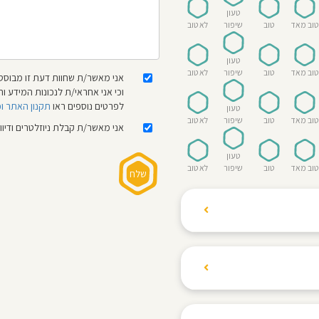
טעון
טוב מאד
טוב
שיפור
לא טוב
טעון
טוב מאד
טוב
שיפור
לא טוב
אני מאשר/ת שחוות דעת זו מבוססת
וכי אני אחראי/ת לנכונות המידע
לפרטים נוספים ראו
תקנון האתר ו
טעון
טוב מאד
טוב
שיפור
לא טוב
אני מאשר/ת קבלת ניוזלטרים ודיו
טעון
טוב מאד
טוב
שיפור
לא טוב
ת הגולשים לשתף רשמים
ם האישי ביחס לגני
והוגנת, ללא התלהמות,
קיצונית.
 הילדים! נעים להכיר,
 דברים העלולים לפגוע
מקום אחד את כל מה