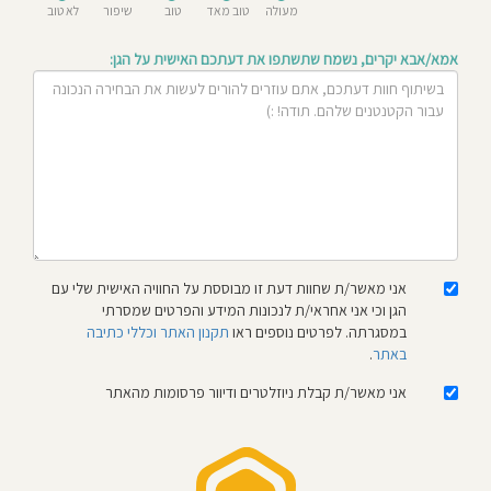
מעולה
טוב מאד
טוב
שיפור
לא טוב
חוסגן
אמא/אבא יקרים, נשמח שתשתפו את דעתכם האישית על הגן:
דיניות
רטיות
קנון
אתר
אני מאשר/ת שחוות דעת זו מבוססת על החוויה האישית שלי עם
הגן וכי אני אחראי/ת לנכונות המידע והפרטים שמסרתי
במסגרתה. לפרטים נוספים ראו
תקנון האתר וכללי כתיבה
באתר
.
אני מאשר/ת קבלת ניוזלטרים ודיוור פרסומות מהאתר