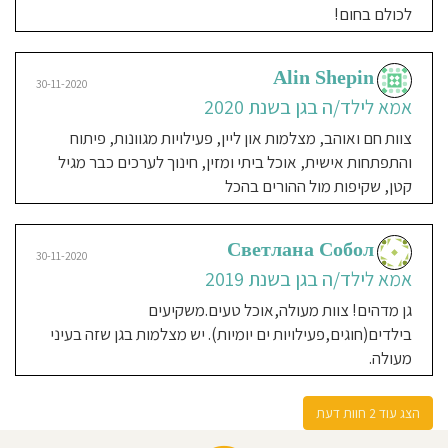
מעניינים ומשחקים לימודים ועוד...
לכולם בחום!
מצלמה אונליין שזה דבר מצויין. ממליצה
בחום על הגן!
Alin Shepin
30-11-2020
אמא לילד/ה בגן בשנת 2020
ורד פירסטנברג
28-01-2019
צוות חם ואוהב, מצלמות און ליין, פעילויות מגוונות, פיתוח
אמא לילד/ה בגן בשנת 2017-
והתפתחות אישית, אוכל ביתי ומזין, חינוך לערכים כבר מגיל
2019
קטן, שקיפות מול ההורים בהכל
גן מדהים מלא חום ואהבה לילדים צוות
מהמם ומנהלת הגן משפרת אותו כל הזמן
Светлана Собол
חשוב לציין שזהו גן רוסי שמדובר את
30-11-2020
השפה הרוסית יש חוגים מדהימים כמו
אמא לילד/ה בגן בשנת 2019
גימנסטיקה תאטרון ומוסיקה אוכל בייתי
גן מדהים! צוות מעולה,אוכל טעים.משקיעים
ומזין והבן שלי כל יום אומר שהוא אוהב
בילדים(חוגים,פעילויות ים יומיות). יש מצלמות בגן שזה בעיני
את הגן שלו שזה הכי חשוב בעייני נ.ב יש
מעולה.
גם מצלמות און ליין
הצג עוד 2 חוות דעת