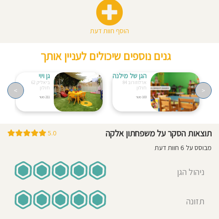
הוסף חוות דעת
גנים נוספים שיכולים לעניין אותך
הגן של מילנה
גן ויוי
ארלוזורוב 84
ביאליק 62
חולון
חולון
>
<
103 מטר
211 מטר
תוצאות הסקר על משפחתון אלקה
5.0
מבוסס על 6 חוות דעת
ניהול הגן
תזונה