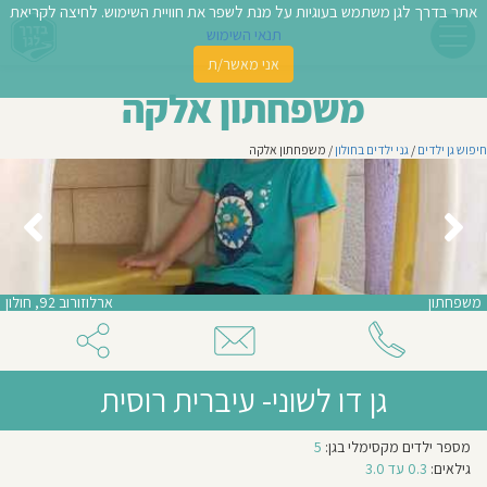
אתר בדרך לגן משתמש בעוגיות על מנת לשפר את חוויית השימוש. לחיצה לקריאת
תנאי השימוש
אני מאשר/ת
פשו
משפחתון אלקה
ן
חיפוש גן ילדים
/
גני ילדים בחולון
/ משפחתון אלקה
לדים
צת
לינו
משפחתון
ארלוזורוב 92, חולון
תבו
וות
גן דו לשוני- עיברית רוסית
עת
גישה
מספר ילדים מקסימלי בגן:
5
וסיפו
חינוכית:
אחר
גילאים:
0.3 עד 3.0