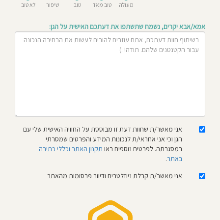
מעולה
טוב מאד
טוב
שיפור
לא טוב
חוסגן
אמא/אבא יקרים, נשמח שתשתפו את דעתכם האישית על הגן:
דיניות
רטיות
קנון
אתר
אני מאשר/ת שחוות דעת זו מבוססת על החוויה האישית שלי עם
הגן וכי אני אחראי/ת לנכונות המידע והפרטים שמסרתי
במסגרתה. לפרטים נוספים ראו
תקנון האתר וכללי כתיבה
באתר
.
אני מאשר/ת קבלת ניוזלטרים ודיוור פרסומות מהאתר