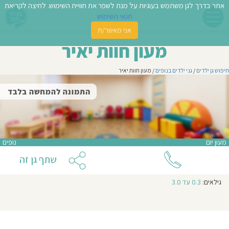
אתר בדרך לגן משתמש בעוגיות על מנת לשפר את חוויית השימוש. לחיצה לקריאת
תנאי השימוש
אני מאשר/ת
פשו
מעון חוות יאיר
ן
חיפוש גן ילדים
/
גני ילדים בנופים
/ מעון חוות יאיר
לדים
צת
לינו
מעון יום
נופים
תבו
שתף גן זה
וות
גילאים:
0.3 עד 3.0
עת
וסיפו