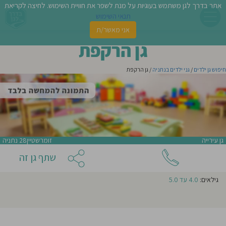
אתר בדרך לגן משתמש בעוגיות על מנת לשפר את חוויית השימוש. לחיצה לקריאת
צור קשר עם
גן הרקפת
תנאי השימוש
אני מאשר/ת
פשו
גן הרקפת
ן
חיפוש גן ילדים
/
גני ילדים בנתניה
/ גן הרקפת
לדים
צת
לינו
אני מעונין שהודעה זו תישלח לגנים נוספים באזור
גן עירייה
זומרשטיין28 נתניה
תבו
שתף גן זה
אני מאשר/ת קבלת ניוזלטרים ודיוור מהאתר
וות
גילאים:
4.0 עד 5.0
עת
וסיפו