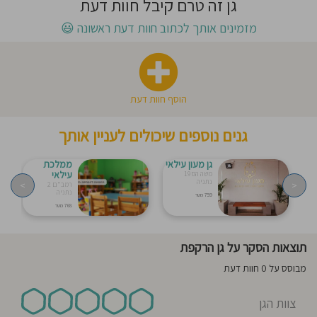
גן זה טרם קיבל חוות דעת
חוסגן
מזמינים אותך לכתוב חוות דעת ראשונה
😃
דיניות
רטיות
הוסף חוות דעת
קנון
גנים נוספים שיכולים לעניין אותך
אתר
גן מעון עילאי
ממלכת
עילאי
משה הס 19
נתניה
>
<
רמב"ם 2
נתניה
759 מטר
768 מטר
תוצאות הסקר על גן הרקפת
מבוסס על 0 חוות דעת
צוות הגן