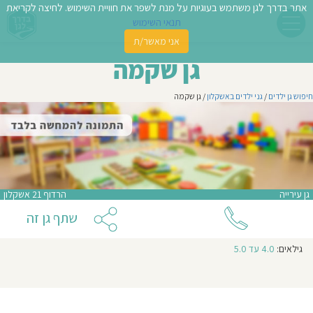
אתר בדרך לגן משתמש בעוגיות על מנת לשפר את חוויית השימוש. לחיצה לקריאת
תנאי השימוש
אני מאשר/ת
פשו
גן שקמה
ן
חיפוש גן ילדים
/
גני ילדים באשקלון
/ גן שקמה
לדים
צת
לינו
גן עירייה
הרדוף 21 אשקלון
תבו
שתף גן זה
וות
גילאים:
4.0 עד 5.0
עת
וסיפו