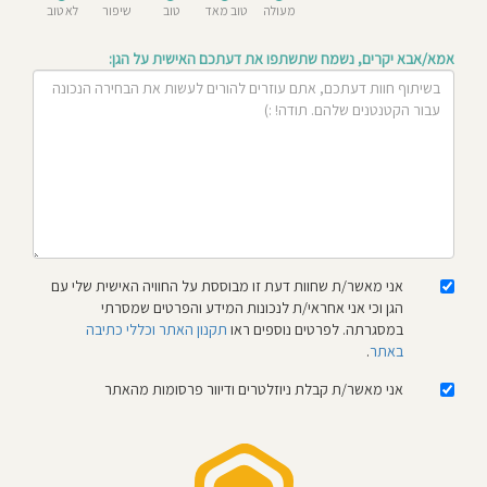
מעולה
טוב מאד
טוב
שיפור
לא טוב
חוסגן
אמא/אבא יקרים, נשמח שתשתפו את דעתכם האישית על הגן:
דיניות
רטיות
קנון
אתר
אני מאשר/ת שחוות דעת זו מבוססת על החוויה האישית שלי עם
הגן וכי אני אחראי/ת לנכונות המידע והפרטים שמסרתי
במסגרתה. לפרטים נוספים ראו
תקנון האתר וכללי כתיבה
באתר
.
אני מאשר/ת קבלת ניוזלטרים ודיוור פרסומות מהאתר