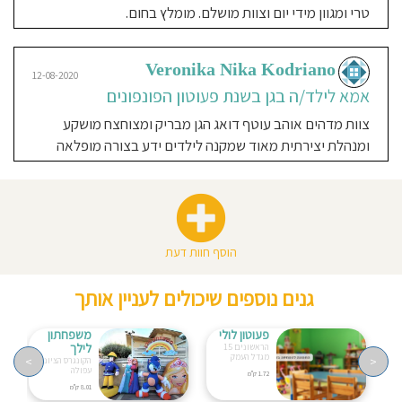
טרי ומגוון מידי יום וצוות מושלם. מומלץ בחום.
Veronika Nika Kodriano
12-08-2020
אמא לילד/ה בגן בשנת פעוטון הפונפונים
צוות מדהים אוהב עוטף דואג הגן מבריק ומצוחצח מושקע
ומנהלת יצירתית מאוד שמקנה לילדים ידע בצורה מופלאה
הוסף חוות דעת
גנים נוספים שיכולים לעניין אותך
פעוטון לולי
משפחתון
לילך
הראשונים 15
מגדל העמק
>
<
הקונגרס הציוני 48
עפולה
1.72 ק"מ
8.01 ק"מ