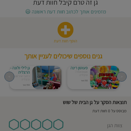
גן זה טרם קיבל חוות דעת
חוסגן
מזמינים אותך לכתוב חוות דעת ראשונה
😃
דיניות
רטיות
הוסף חוות דעת
קנון
גנים נוספים שיכולים לעניין אותך
אתר
פעוטון רינה
גן לילי ולונה -
הרצליה
העצמאות 7
הרצליה
>
<
רחוב יאיר שטרן 16
הרצליה
592 מטר
594 מטר
תוצאות הסקר על גן הבית של שוש
מבוסס על 0 חוות דעת
צוות הגן