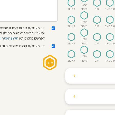
טעון
טוב מאד
טוב
שיפור
לא טוב
טעון
טוב מאד
טוב
שיפור
לא טוב
אני מאשר/ת שחוות דעת זו מבוססת
וכי אני אחראי/ת לנכונות המידע
לפרטים נוספים ראו
תקנון האתר ו
טעון
טוב מאד
טוב
שיפור
לא טוב
אני מאשר/ת קבלת ניוזלטרים ודיו
טעון
טוב מאד
טוב
שיפור
לא טוב
ת הגולשים לשתף רשמים
ם האישי ביחס לגני
והוגנת, ללא התלהמות,
קיצונית.
 הילדים! נעים להכיר,
 דברים העלולים לפגוע
מקום אחד את כל מה