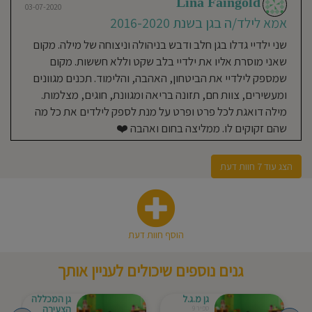
Lina Faingold
03-07-2020
להגיד שהגן הזה פשוט נחת!
אמא לילד/ה בגן בשנת 2016-2020
שני ילדיי גדלו בגן חלב ודבש בניהולה וניצוחה של מילה. מקום
שאני מוסרת אליו את ילדיי בלב שקט וללא חששות. מקום
28-06-2020
שמספק לילדיי את הביטחון, האהבה, והלימוד. תכנים מגוונים
Tania Alperin
ומעשירים, צוות חם, תזונה בריאה ומגוונת, חוגים, מצלמות.
Daichik
מילה דואגת לכל פרט ופרט על מנת לספק לילדים את כל מה
אמא לילד/ה בגן בשנת 2019-
שהם זקוקים לו. ממליצה בחום ואהבה ❤️
2020
גן מקסים...מלא באהבה ונתינה. האוכל
הצג עוד 7 חוות דעת
טעים וטרי והעיקר שהילד מרוצה :)
28-06-2020
הוסף חוות דעת
Shiran Shalom Edri
אמא לילד/ה בגן בשנת 2016-
גנים נוספים שיכולים לעניין אותך
2020
שתי בנות גדלו בגן הזה, גן שמלא
גן מ.ג.ל
גן המכללה
הצעירה
ספיר 9